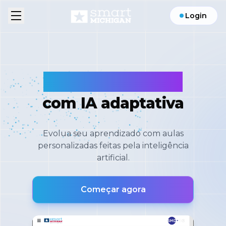
Login
Assinar
Aprenda inglês
com IA adaptativa
Baixe
no
Android
Evolua seu aprendizado com aulas
personalizadas feitas pela inteligência
artificial.
Baixe
no
Começar agora
Iphone